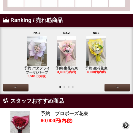
Ranking / 売れ筋商品
No.1
No.2
No.3
No.4
予約 バタフライ
予約 生花花束
予約 生花花束
ワインレッ
ブーケ(パープ
3,300円(内税)
3,300円(内税)
ダリアのス
5,500円(内税)
グ
5,500円(内
<
>
スタッフおすすめ商品
予約 プロポーズ花束
60,000円(内税)