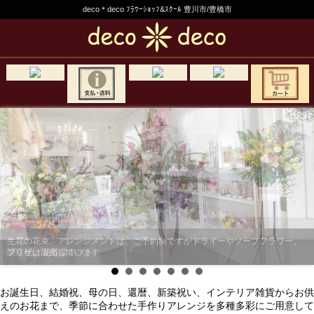
deco＊deco ﾌﾗﾜｰｼｮｯﾌ&ｽｸｰﾙ 豊川市/豊橋市
生花の花束、アレンジメントは、ご予約制ですがドライーやソープフラワー、
プリザは販売しています
開店祝い 胡蝶蘭ギフト
お誕生日、結婚祝、母の日、還暦、新築祝い、インテリア雑貨からお供
えのお花まで、季節に合わせた手作りアレンジを多種多彩にご用意して