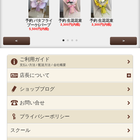
予約 バタフライ
予約 生花花束
予約 生花花束
ワインレッ
ブーケ(パープ
3,300円(内税)
3,300円(内税)
ダリアのス
5,500円(内税)
グ
5,500円(内
<
>
ご利用ガイド
支払い方法 / 配送方法 / 会社概要
店長について
ショップブログ
お問い合せ
プライバシーポリシー
スクール