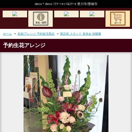
deco＊deco ﾌﾗﾜｰｼｮｯﾌ&ｽｸｰﾙ 豊川市/豊橋市
ホーム
>
花束/アレンジ 予約販売商品
>
開店祝 スタンド 発表会 胡蝶蘭
予約生花アレンジ