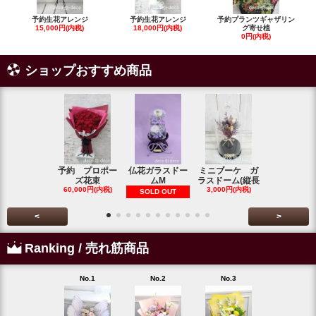
予約生花アレンジ
予約生花アレンジ
予約プランツギャザリン
15,000円(内税)
18,000円(内税)
グ寄せ植
0円(内税)
ショップおすすめ商品
予約 プロポー
仏花ガラスドー
ミニブーケ ガ
カラーとダ
ズ花束
ムM
ラスドーム(縦長
のお供えの
60,000円(内税)
3,000円(内税)
6,800円(内
SOLD OUT
<
>
Ranking / 売れ筋商品
No.1
No.2
No.3
No.4