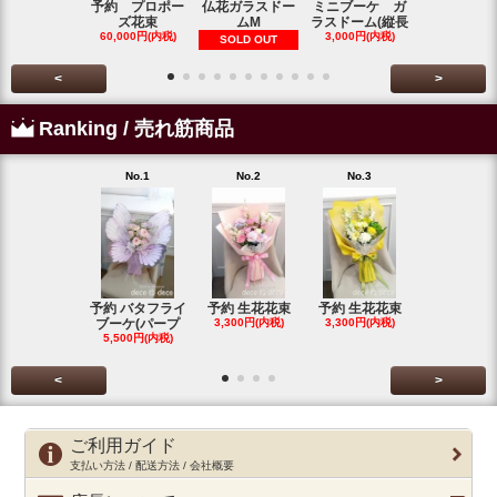
予約 プロポー
仏花ガラスドー
ミニブーケ ガ
カラーとダ
ズ花束
ムM
ラスドーム(縦長
のお供えの
60,000円(内税)
3,000円(内税)
6,800円(内
SOLD OUT
<
>
Ranking / 売れ筋商品
No.1
No.2
No.3
No.4
予約 バタフライ
予約 生花花束
予約 生花花束
ワインレッ
ブーケ(パープ
3,300円(内税)
3,300円(内税)
ダリアのス
5,500円(内税)
グ
5,500円(内
<
>
ご利用ガイド
支払い方法 / 配送方法 / 会社概要