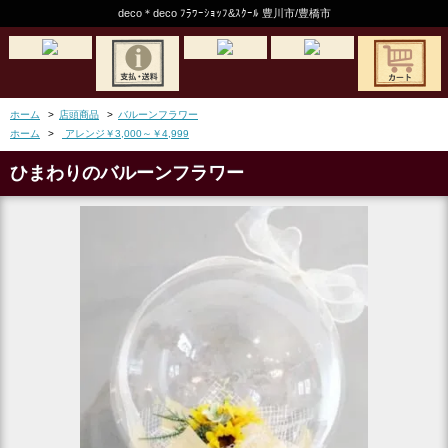
deco＊deco ﾌﾗﾜｰｼｮｯﾌ&ｽｸｰﾙ 豊川市/豊橋市
ホーム
>
店頭商品
>
バルーンフラワー
ホーム
>
アレンジ￥3,000～￥4,999
ひまわりのバルーンフラワー